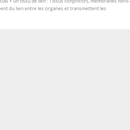
ias = un tissu de lien : Tissus conjonctifs, membranes fibro-
éent du lien entre les organes et transmettent les