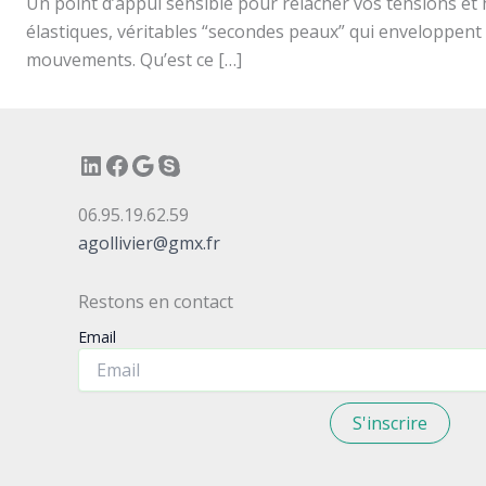
Un point d’appui sensible pour relâcher vos tensions et h
élastiques, véritables “secondes peaux” qui enveloppent e
mouvements. Qu’est ce […]
LinkedIn
Facebook
Google
Skype
06.95.19.62.59
agollivier@gmx.fr
Restons en contact
Email
S'inscrire