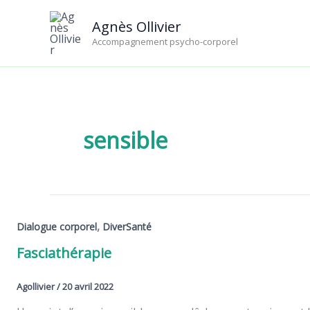
Aller
Agnès Ollivier
au
Accompagnement psycho-corporel
contenu
sensible
,
Dialogue corporel
DiverSanté
Fasciathérapie
Agollivier
/
20 avril 2022